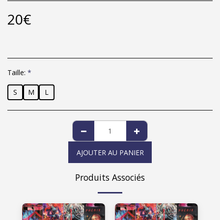
20
€
Taille:
*
S
M
L
AJOUTER AU PANIER
Produits Associés