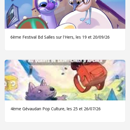
6ème Festival Bd Salles sur l'Hers, les 19 et 20/09/26
4ème Gévaudan Pop Culture, les 25 et 26/07/26