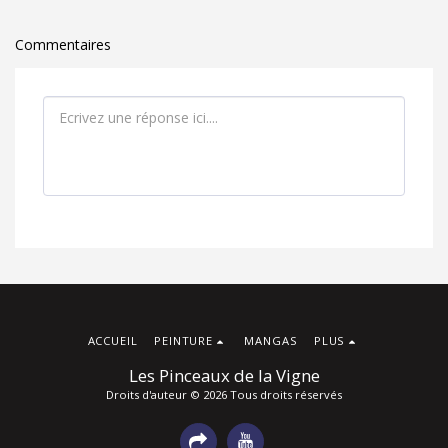
Commentaires
ACCUEIL
PEINTURE
MANGAS
PLUS
Les Pinceaux de la Vigne
Droits d'auteur © 2026 Tous droits réservés