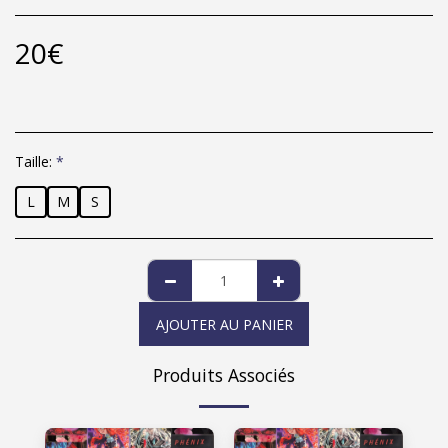
20
€
Taille:
*
L
M
S
AJOUTER AU PANIER
Produits Associés