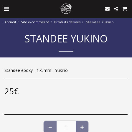
Accueil
Site e-commerce
Produits dérivés
Standee Yukino
STANDEE YUKINO
Standee epoxy - 175mm - Yukino
25
€