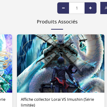
A
Produits Associés
érie
Affiche collector Loraï VS Imushin (Série
limitée)